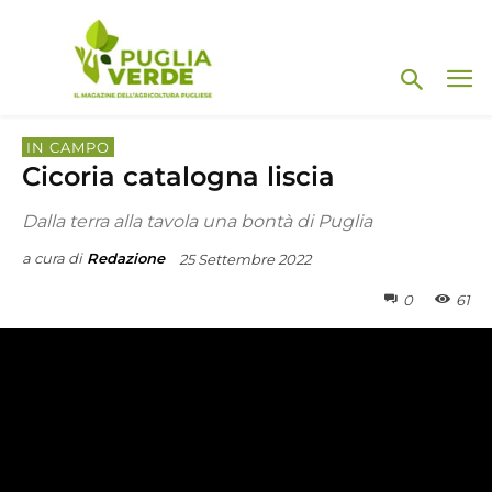
IN CAMPO
Cicoria catalogna liscia
Dalla terra alla tavola una bontà di Puglia
a cura di
Redazione
25 Settembre 2022
0
61