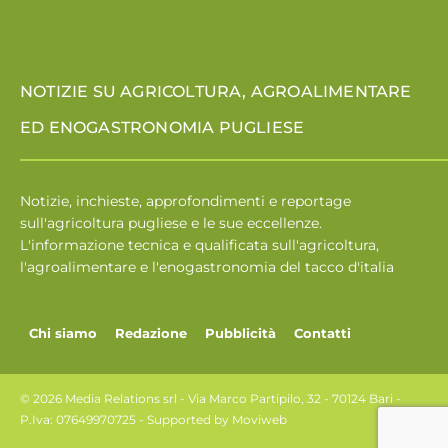
NOTIZIE SU AGRICOLTURA, AGROALIMENTARE
ED ENOGASTRONOMIA PUGLIESE
Notizie, inchieste, approfondimenti e reportage
sull'agricoltura pugliese e le sue eccellenze.
L'informazione tecnica e qualificata sull'agricoltura,
l'agroalimentare e l'enogastronomia del tacco d'italia
Chi siamo
Redazione
Pubblicità
Contatti
© 2026 Media Relations srl - Via Marco Partipilo, 32 - 70124 Bari -
P.Iva: 07649970725 - Supported by
Moviweb