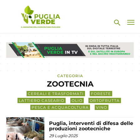
CATEGORIA
ZOOTECNIA
CEREALI E TRASFORMATI
FORESTE
LATTIERO CASEARIO
OLIO
ORTOFRUTTA
PESCA E ACQUACOLTURA
VINO
Puglia, interventi di difesa delle
produzioni zootecniche
29 Luglio 2025