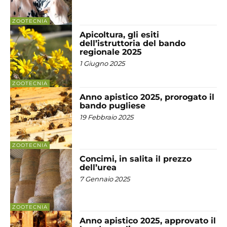
ZOOTECNIA
Apicoltura, gli esiti
dell’istruttoria del bando
regionale 2025
1 Giugno 2025
ZOOTECNIA
Anno apistico 2025, prorogato il
bando pugliese
19 Febbraio 2025
ZOOTECNIA
Concimi, in salita il prezzo
dell’urea
7 Gennaio 2025
ZOOTECNIA
Anno apistico 2025, approvato il