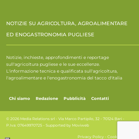
NOTIZIE SU AGRICOLTURA, AGROALIMENTARE
ED ENOGASTRONOMIA PUGLIESE
Notizie, inchieste, approfondimenti e reportage
sull'agricoltura pugliese e le sue eccellenze.
L'informazione tecnica e qualificata sull'agricoltura,
l'agroalimentare e l'enogastronomia del tacco d'italia
Chi siamo
Redazione
Pubblicità
Contatti
© 2026 Media Relations srl - Via Marco Partipilo, 32 - 70124 Bari -
P.Iva: 07649970725 - Supported by
Moviweb
Privacy Policy
-
Cookie Policy