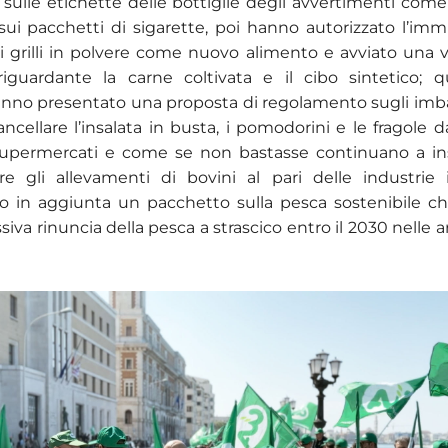
ulle etichette delle bottiglie degli avvertimenti come
sui pacchetti di sigarette, poi hanno autorizzato l’imm
 grilli in polvere come nuovo alimento e avviato una 
 riguardante la carne coltivata e il cibo sintetico; 
anno presentato una proposta di regolamento sugli imb
cellare l’insalata in busta, i pomodorini e le fragole dag
supermercati e come se non bastasse continuano a ins
are gli allevamenti di bovini al pari delle industrie 
o in aggiunta un pacchetto sulla pesca sostenibile c
iva rinuncia della pesca a strascico entro il 2030 nelle 