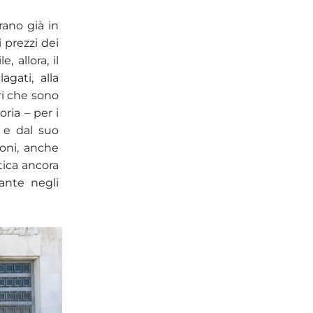
rano già in
i prezzi dei
, allora, il
gati, alla
ori che sono
ria – per i
a e dal suo
ioni, anche
ica ancora
ante negli