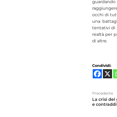
guardando c
raggiunger
occhi di tut
una battag
tentativi d
realtà per p
di altre.
Condividi:
Precedente
La crisi de
e contraddi