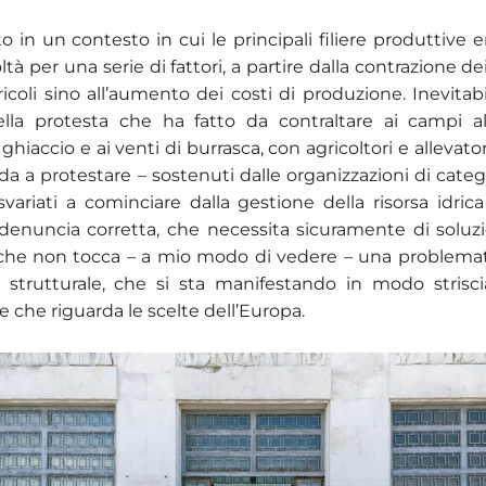
 in un contesto in cui le principali filiere produttive e
oltà per una serie di fattori, a partire dalla contrazione de
icoli sino all’aumento dei costi di produzione. Inevitabile
la protesta che ha fatto da contraltare ai campi alla
 ghiaccio e ai venti di burrasca, con agricoltori e allevat
ada a protestare – sostenuti dalle organizzazioni di catego
svariati a cominciare dalla gestione della risorsa idric
denuncia corretta, che necessita sicuramente di soluz
che non tocca – a mio modo di vedere – una problemat
 strutturale, che si sta manifestando in modo strisci
e che riguarda le scelte dell’Europa.