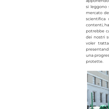
apponendo s
si leggono 
mercato dei
scientifica
contenti, h
potrebbe can
dei nostri 
voler tratt
presentand
una progress
protette.