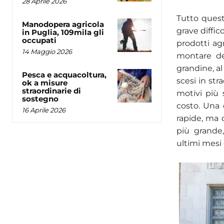
28 Aprile 2026
Tutto questo
Manodopera agricola
grave diffic
in Puglia, 109mila gli
occupati
prodotti agr
14 Maggio 2026
montare del
grandine, al
Pesca e acquacoltura,
scesi in str
ok a misure
straordinarie di
motivi più 
sostegno
costo. Una 
16 Aprile 2026
rapide, ma 
più grande,
ultimi mesi 