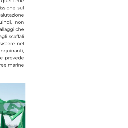
 quelli che
issione sul
valutazione
quindi, non
allaggi che
li scaffali
istere nel
inquinanti,
he prevede
aree marine