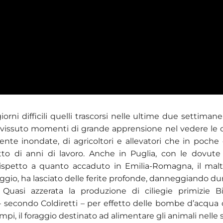
iorni difficili quelli trascorsi nelle ultime due settiman
i vissuto momenti di grande apprensione nel vedere le
te inondate, di agricoltori e allevatori che in poche
utto di anni di lavoro. Anche in Puglia, con le dovute
rispetto a quanto accaduto in Emilia-Romagna, il mal
gio, ha lasciato delle ferite profonde, danneggiando d
Quasi azzerata la produzione di ciliegie primizie B
 secondo Coldiretti – per effetto delle bombe d’acqua
ampi, il foraggio destinato ad alimentare gli animali nelle s