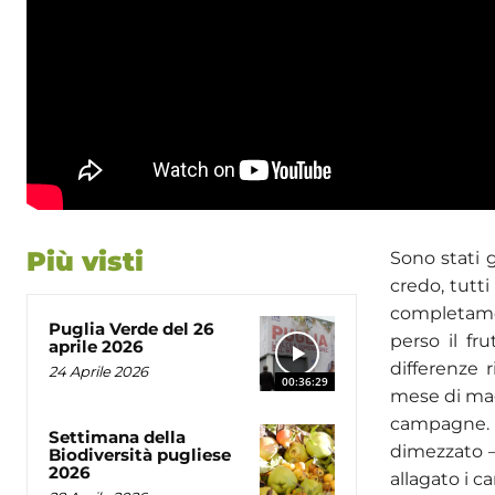
Più visti
Sono stati g
credo, tutt
completamen
Puglia Verde del 26
perso il fr
aprile 2026
differenze 
24 Aprile 2026
00:36:29
mese di mag
campagne. 
Settimana della
dimezzato –
Biodiversità pugliese
2026
allagato i c