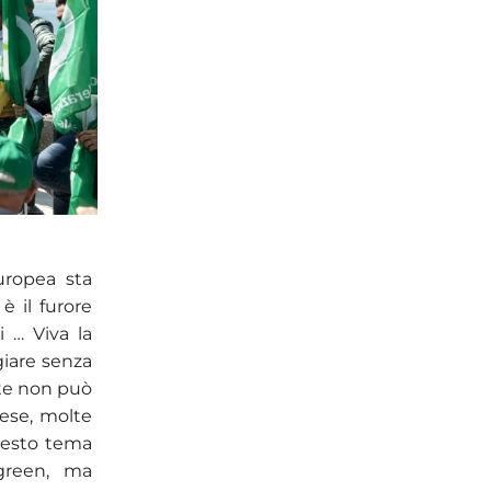
uropea sta
è il furore
i … Viva la
giare senza
nte non può
rese, molte
uesto tema
green, ma