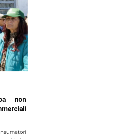
opa non
mmerciali
onsumatori