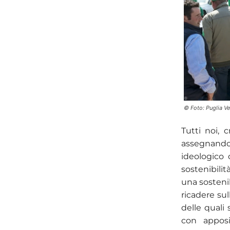
© Foto: Puglia V
Tutti noi, 
assegnando 
ideologico 
sostenibili
una sosteni
ricadere sul
delle quali
con apposi