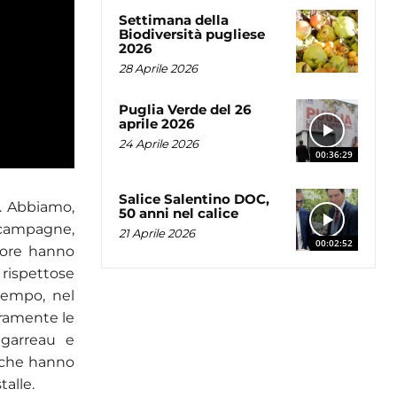
Settimana della
Biodiversità pugliese
2026
28 Aprile 2026
Puglia Verde del 26
aprile 2026
24 Aprile 2026
00:36:29
Salice Salentino DOC,
e. Abbiamo,
50 anni nel calice
 campagne,
21 Aprile 2026
00:02:52
 ore hanno
 rispettose
tempo, nel
uramente le
igarreau e
 che hanno
talle.