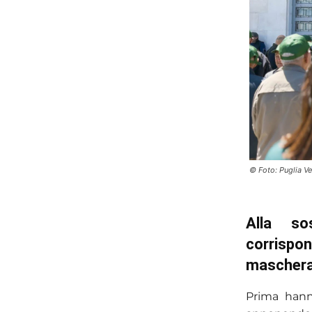
© Foto: Puglia V
Alla so
corrispon
mascherat
Prima hanno