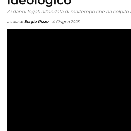
ideologico
Ai danni legati all’ondata di maltempo che ha colpito l’
a cura di
Sergio Rizzo
4 Giugno 2023