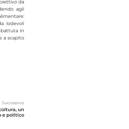
biettivo da
dendo agli
alimentare:
a lodevoli
mbattuta in
e a scapito
Successivo
coltura, un
 e politico