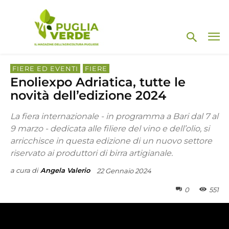
FIERE ED EVENTI
FIERE
Enoliexpo Adriatica, tutte le
novità dell’edizione 2024
La fiera internazionale - in programma a Bari dal 7 al
9 marzo - dedicata alle filiere del vino e dell’olio, si
arricchisce in questa edizione di un nuovo settore
riservato ai produttori di birra artigianale.
a cura di
Angela Valerio
22 Gennaio 2024
0
551