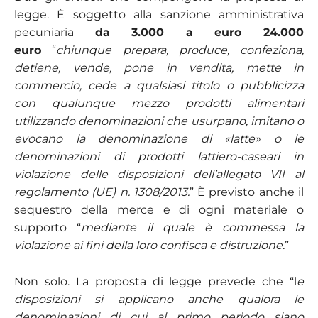
legge. È soggetto alla sanzione amministrativa
pecuniaria
da
3.000 a euro 24.000
euro
“
chiunque prepara, produce, confeziona,
detiene, vende, pone in vendita, mette in
commercio, cede a qualsiasi titolo o pubblicizza
con qualunque mezzo prodotti alimentari
utilizzando denominazioni che usurpano, imitano o
evocano la denominazione di «latte» o le
denominazioni di prodotti lattiero-caseari in
violazione delle disposizioni dell’allegato VII al
regolamento (UE) n. 1308/2013.
” È previsto anche il
sequestro della merce e di ogni materiale o
supporto “
mediante il quale è commessa la
violazione ai fini della loro confisca e distruzione.
”
Non solo. La proposta di legge prevede che “l
e
disposizioni si applicano anche qualora le
denominazioni di cui al primo periodo siano