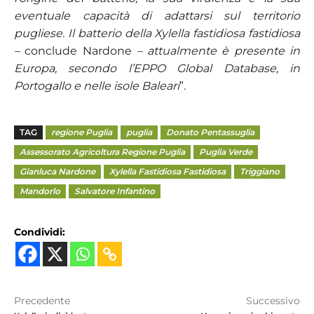
eventuale capacità di adattarsi sul territorio
pugliese. Il batterio della Xylella fastidiosa fastidiosa
–
conclude Nardone
– attualmente è presente in
Europa, secondo l’EPPO Global Database, in
Portogallo e nelle isole Baleari
”.
TAG
regione Puglia
puglia
Donato Pentassuglia
Assessorato Agricoltura Regione Puglia
Puglia Verde
Gianluca Nardone
Xylella Fastidiosa Fastidiosa
Triggiano
Mandorlo
Salvatore Infantino
Condividi:
Precedente
Successivo