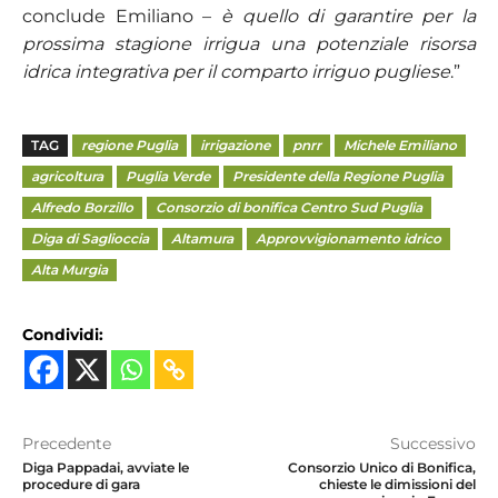
conclude Emiliano –
è quello di garantire per la
prossima stagione irrigua una potenziale risorsa
idrica integrativa per il comparto irriguo pugliese
.”
TAG
regione Puglia
irrigazione
pnrr
Michele Emiliano
agricoltura
Puglia Verde
Presidente della Regione Puglia
Alfredo Borzillo
Consorzio di bonifica Centro Sud Puglia
Diga di Saglioccia
Altamura
Approvvigionamento idrico
Alta Murgia
Condividi:
Precedente
Successivo
Diga Pappadai, avviate le
Consorzio Unico di Bonifica,
procedure di gara
chieste le dimissioni del