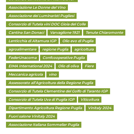
Associazione Le Donne del Vino
Associazione dei Luminaristi Pugliesi
Consorzio di Tutela vini DOC Gioia del Colle
Cantina San Donaci
Varvaglione 1921
Tenute Chiaromonte
Lenticchia di Altamura IGP
Olio evo di Puglia
agroalimentare
regione Puglia
agricoltura
FederUnacoma
Confcooperative Puglia
EIMA International 2024
Olio di oliva
Fiere
Meccanica agricola
vino
Assessorato all’Agricoltura della Regione Puglia
Consorzio di Tutela Clementine del Golfo di Taranto IGP
Consorzio di Tutela Uva di Puglia IGP
Viticoltura
Dipartimento Agricoltura Regione Puglia
Vinitaly 2024
Fuori salone Vinitaly 2024
Associazione Italiana Sommelier Puglia