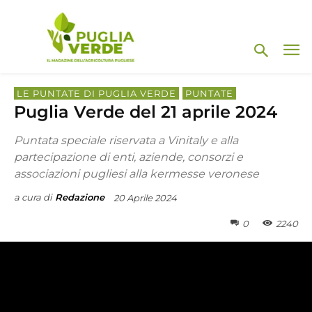
LE PUNTATE DI PUGLIA VERDE
PUNTATE
Puglia Verde del 21 aprile 2024
Puntata speciale riservata a Vinitaly e alla
partecipazione di enti, aziende, consorzi e
associazioni pugliesi alla kermesse veronese
a cura di
Redazione
20 Aprile 2024
0
2240