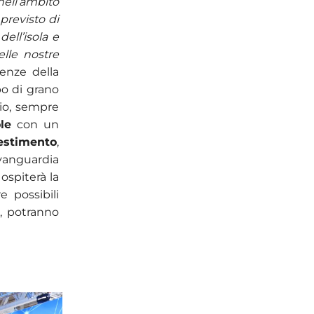
ell’ambito
revisto di
dell’isola e
lle nostre
nenze della
po di grano
io, sempre
ole
con un
lestimento
,
avanguardia
, ospiterà la
re possibili
a, potranno