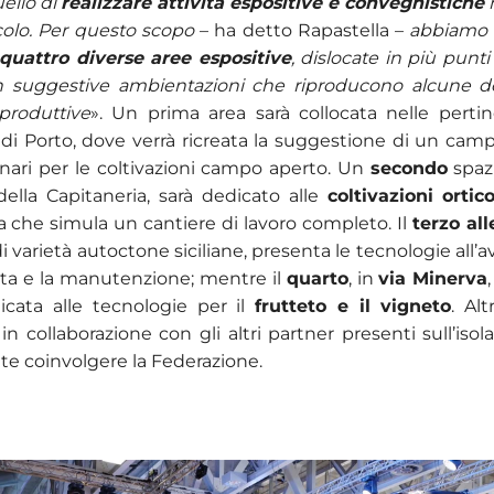
uello di
realizzare attività espositive e convegnistiche
n
colo. Per questo scopo
– ha detto Rapastella –
abbiamo p
quattro diverse aree espositive
, dislocate in più punti 
on suggestive ambientazioni che riproducono alcune de
produttive
». Un prima area sarà collocata nelle perti
 di Porto, dove verrà ricreata la suggestione di un cam
ari per le coltivazioni campo aperto. Un
secondo
spaz
della Capitaneria, sarà dedicato alle
coltivazioni ortic
rra che simula un cantiere di lavoro completo. Il
terzo al
i varietà autoctone siciliane, presenta le tecnologie all’
olta e la manutenzione; mentre il
quarto
, in
via Minerva
cata alle tecnologie per il
frutteto e il vigneto
. Alt
 in collaborazione con gli altri partner presenti sull’isol
te coinvolgere la Federazione.