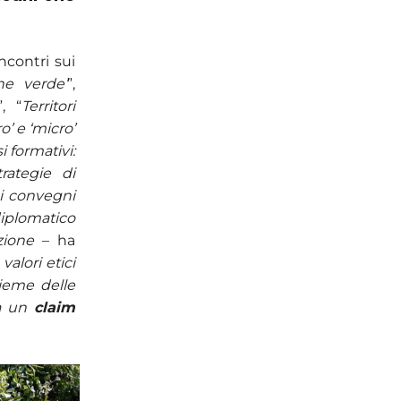
ncontri sui
one verde’
”,
”, “
Territori
o’ e ‘micro’
 formativi:
trategie di
 i convegni
iplomatico
zione
– ha
alori etici
sieme delle
rà un
claim