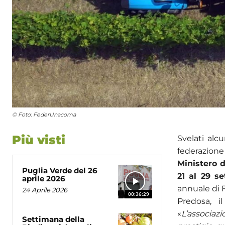
© Foto: FederUnacoma
Più visti
Svelati alc
federazione
Ministero d
Puglia Verde del 26
21 al 29 s
aprile 2026
annuale di 
24 Aprile 2026
00:36:29
Predosa, i
«
L’associazi
Settimana della