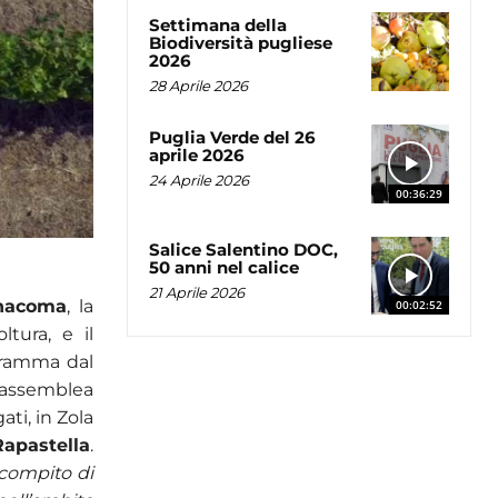
Settimana della
Biodiversità pugliese
2026
28 Aprile 2026
Puglia Verde del 26
aprile 2026
24 Aprile 2026
00:36:29
Salice Salentino DOC,
50 anni nel calice
21 Aprile 2026
nacoma
, la
00:02:52
ltura, e il
gramma dal
l’assemblea
ti, in Zola
pastella
.
 compito di