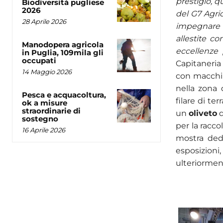
prestigio, q
Biodiversità pugliese
2026
del G7 Agri
28 Aprile 2026
impegnare
allestite c
Manodopera agricola
eccellenze 
in Puglia, 109mila gli
occupati
Capitaneria
14 Maggio 2026
con macchin
nella zona 
Pesca e acquacoltura,
filare di te
ok a misure
straordinarie di
un
oliveto
d
sostegno
per la racc
16 Aprile 2026
mostra dedi
esposizioni,
ulteriormen