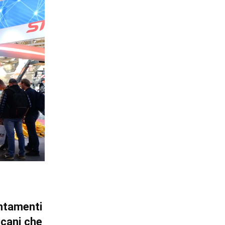
ntamenti
icani che