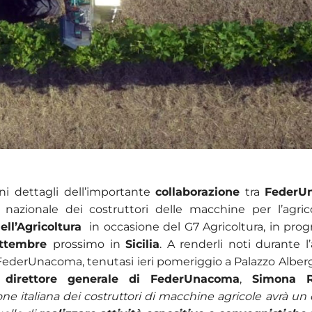
uni dettagli dell’importante
collaborazione
tra
FederU
 nazionale dei costruttori delle macchine per l’agrico
ell’Agricoltura
in occasione del G7 Agricoltura, in pro
ettembre
prossimo in
Sicilia
. A renderli noti durante 
FederUnacoma, tenutasi ieri pomeriggio a Palazzo Alberga
l
direttore generale di FederUnacoma
,
Simona Ra
one italiana dei costruttori di macchine agricole avrà un