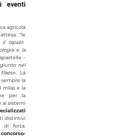
i eventi
ca agricola
attesa: “le
il rapido
logia e la
pastella –
giunto nel
 Paesi
». La
 sempre la
 mila) e la
ine per la
e ai sistemi
ecializzati
 distintivi
 di forza.
o
concorso-