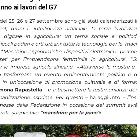
nno ai lavori del G7
 del 25, 26 e 27 settembre sono già stati calendarizzati i
ot, droni e intelligenza artificiale: la terza ‘rivoluzi
e digitale in agricoltura: un tema sociale e politico
iccoli poderi e orti urbani: tutte le tecnologie per le ‘macr
, “
Macchine ergonomiche, dispositivi elettronici e percorsi
set’ per l’imprenditoria femminile in agricoltura
”, “
S
r le imprese agricole africane
”. «
Attraverso le mostre e
 trasformare un evento eminentemente politico e d
 in un’occasione di promozione culturale e di forma
mona Rapastella
– e
a trasmettere la testimonianza dei v
canizzazione esprime. Per questo –
ha aggiunto
– l’in
romosse dalla Federazione in occasione del summit av
ente suggestivo: “
macchine per la pace
”
».