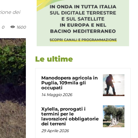
zione dei
0
1600
Le ultime
Manodopera agricola in
Puglia, 109mila gli
occupati
14 Maggio 2026
Xylella, prorogati i
termini per le
lavorazioni obbligatorie
dei terreni
29 Aprile 2026