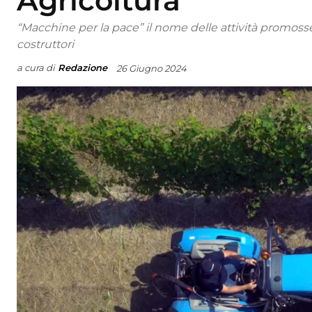
Agricoltura
“Macchine per la pace” il nome delle attività promosse 
costruttori
a cura di
Redazione
26 Giugno 2024