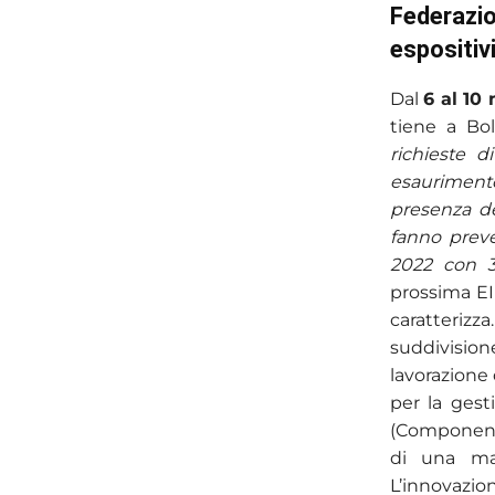
Federazi
espositivi
Dal
6 al 10
tiene a Bo
richieste d
esaurimento
presenza d
fanno prev
2022 con 3
prossima EI
caratterizz
suddivisi
lavorazione 
per la gest
(Componenti,
di una man
L’innovazio