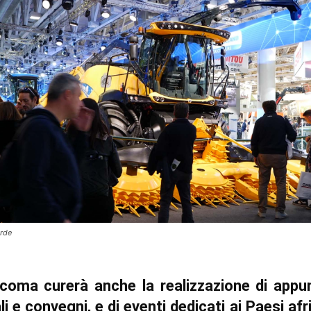
erde
coma curerà anche la realizzazione di appu
i e convegni, e di eventi dedicati ai Paesi afr