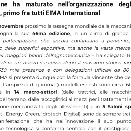
one ha maturato nell’organizzazione degl
, primo fra tutti EIMA International
 novembre
prossimo la rassegna mondiale della meccani
logna la sua
46ma edizione
, in un clima di grande 
i partecipazione che ancora continuano a pervenire, 
 delle superfici espositive, ma anche la vasta merceo
ei maggiori brand dell’agromeccanica
– ha spiegato Ra
edere un nuovo successo dopo il massimo storico rag
30 mila presenze e con delegazioni ufficiali da 80
MA si presenta dunque con la formula vincente che de
a. L’ampiezza di gamma (i modelli esposti sono circa 60
one in
14 macro-settori
(dalle trattrici, alle macch
del terreno, dalle raccoglitrici ai mezzi per i trattamenti 
ione meccanizzata degli allevamenti) e in
5 Saloni sp
 Energy, Green, Idrotech, Digital), sono da sempre tratti
ifestazione che ha nell’innovazione il suo punto
ne tecnologica si conferma centrale con il prestigios