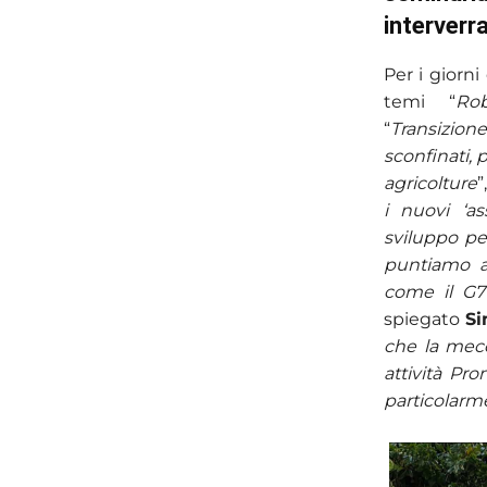
interverra
Per i giorni
temi “
Rob
“
Transizion
sconfinati, p
agricolture
”
i nuovi ‘as
sviluppo pe
puntiamo a
come il G7
spiegato
Si
che la mec
attività P
particolarm