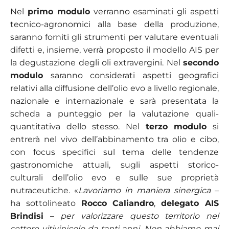
Nel
primo modulo
verranno esaminati gli aspetti
tecnico-agronomici alla base della produzione,
saranno forniti gli strumenti per valutare eventuali
difetti e, insieme, verrà proposto il modello AIS per
la degustazione degli oli extravergini. Nel
secondo
modulo
saranno considerati aspetti geografici
relativi alla diffusione dell’olio evo a livello regionale,
nazionale e internazionale e sarà presentata la
scheda a punteggio per la valutazione quali-
quantitativa dello stesso. Nel
terzo modulo
si
entrerà nel vivo dell’abbinamento tra olio e cibo,
con focus specifici sul tema delle tendenze
gastronomiche attuali, sugli aspetti storico-
culturali dell’olio evo e sulle sue proprietà
nutraceutiche. «
Lavoriamo in maniera sinergica
–
ha sottolineato
Rocco Caliandro
,
delegato AIS
Brindisi
–
per valorizzare questo territorio nel
settore vitivinicolo da tanti anni. Non abbiamo mai