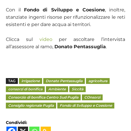
Con il
Fondo di Sviluppo e Coesione
, inoltre,
stanziate ingenti risorse per rifunzionalizzare le reti
esistenti e per dare acqua ai territori.
Clicca sul
video
per ascoltare l’intervista
all’assessore al ramo,
Donato Pentassuglia
.
TAG
irrigazione
Donato Pentassuglia
agricoltura
consorzi di bonifica
Ambiente
Siccità
Consorzio di bonifica Centro Sud Puglia
COnsorzi
Consiglio regionale Puglia
Fondo di Sviluppo e Coesione
Condividi: