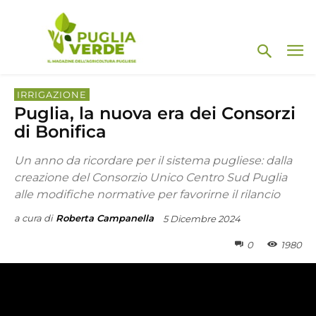
IRRIGAZIONE
Puglia, la nuova era dei Consorzi
di Bonifica
Un anno da ricordare per il sistema pugliese: dalla
creazione del Consorzio Unico Centro Sud Puglia
alle modifiche normative per favorirne il rilancio
a cura di
Roberta Campanella
5 Dicembre 2024
0
1980