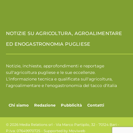
NOTIZIE SU AGRICOLTURA, AGROALIMENTARE
ED ENOGASTRONOMIA PUGLIESE
Notizie, inchieste, approfondimenti e reportage
sull'agricoltura pugliese e le sue eccellenze.
L'informazione tecnica e qualificata sull'agricoltura,
l'agroalimentare e l'enogastronomia del tacco d'italia
Chi siamo
Redazione
Pubblicità
Contatti
© 2026 Media Relations srl - Via Marco Partipilo, 32 - 70124 Bari -
P.Iva: 07649970725 - Supported by
Moviweb