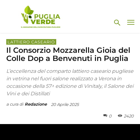
LATTIERO CASEARIO
Il Consorzio Mozzarella Gioia del
Colle Dop a Benvenuti in Puglia
L’eccellenza del comparto lattiero caseario pugliese
in vetrina nel fuori salone realizzato a Verona in
occasione della 57^ edizione di Vinitaly, il Salone dei
Vini e dei Distillati
a cura di
Redazione
20 Aprile 2025
0
2420