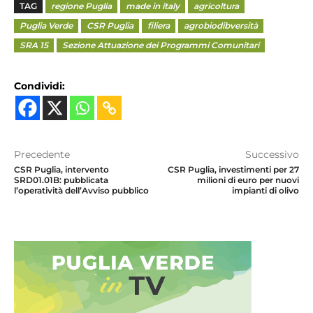
TAG
regione Puglia
made in italy
agricoltura
Puglia Verde
CSR Puglia
filiera
agrobiodibversità
SRA 15
Sezione Attuazione dei Programmi Comunitari
Condividi:
Precedente
Successivo
CSR Puglia, intervento
CSR Puglia, investimenti per 27
SRD01.01B: pubblicata
milioni di euro per nuovi
l’operatività dell’Avviso pubblico
impianti di olivo