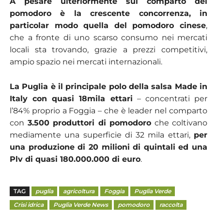
A pesare ulteriormente sul comparto del
pomodoro è la crescente concorrenza, in
particolar modo quella del pomodoro cinese
,
che a fronte di uno scarso consumo nei mercati
locali sta trovando, grazie a prezzi competitivi,
ampio spazio nei mercati internazionali.
La Puglia è il principale polo della salsa Made in
Italy con quasi 18mila ettari
– concentrati per
l’84% proprio a Foggia – che è leader nel comparto
con
3.500 produttori di pomodoro
che coltivano
mediamente una superficie di 32 mila ettari,
per
una produzione di 20 milioni di quintali ed una
Plv di quasi 180.000.000 di euro
.
TAG
puglia
agricoltura
Foggia
Puglia Verde
Crisi idrica
Puglia Verde News
pomodoro
raccolta