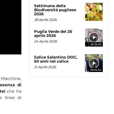
Settimana della
Biodiversità pugliese
2026
28 Aprile 2026
Puglia Verde del 26
aprile 2026
24 Aprile 2026
00:36:29
Salice Salentino DOC,
50 anni nel calice
21 Aprile 2026
00:02:52
i Macchine,
resenza di
tei
che ha
le linee di