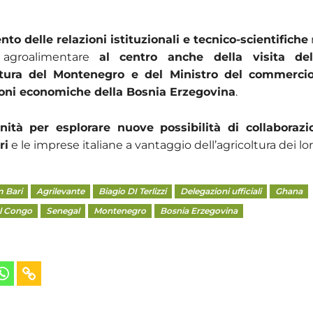
to delle relazioni istituzionali e tecnico-scientifiche
 agroalimentare
al centro anche della visita del
oltura del Montenegro e del Ministro del commerci
ioni economiche della Bosnia Erzegovina
.
nità per esplorare nuove possibilità di collaborazi
ri
e le imprese italiane a vantaggio dell’agricoltura dei lor
 Bari
Agrilevante
Biagio DI Terlizzi
Delegazioni ufficiali
Ghana
l Congo
Senegal
Montenegro
Bosnia Erzegovina