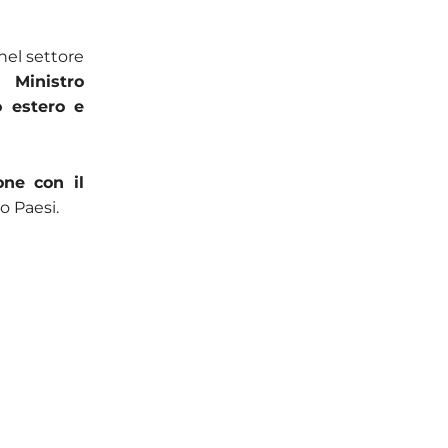
nel settore
 Ministro
o estero e
one con il
o Paesi.