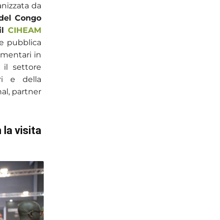
anizzata da
 del Congo
il
CIHEAM
e pubblica
imentari in
il settore
ri e della
al, partner
la visita