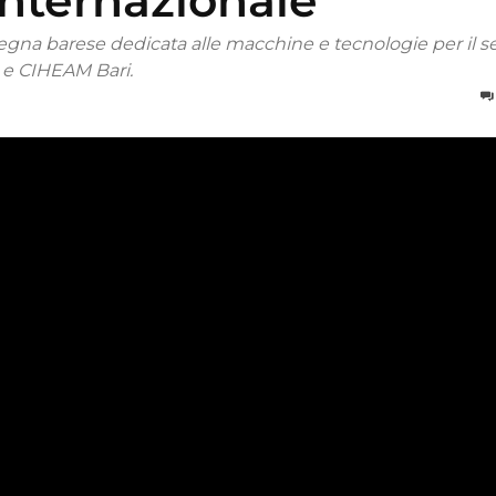
internazionale
ssegna barese dedicata alle macchine e tecnologie per il s
 e CIHEAM Bari.