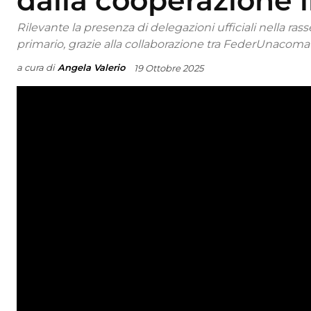
dalla cooperazione 
Rilevante la presenza di delegazioni ufficiali nella ra
primario, grazie alla collaborazione tra FederUnacoma
a cura di
Angela Valerio
19 Ottobre 2025