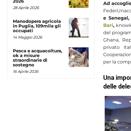
2026
Ad accogli
28 Aprile 2026
FederUnac
e Senegal,
Manodopera agricola
Bari
,
knowle
in Puglia, 109mila gli
occupati
del program
14 Maggio 2026
Ghana, Rep
privato ita
Pesca e acquacoltura,
Cooperazione
ok a misure
straordinarie di
per la comp
sostegno
16 Aprile 2026
Una impor
delle dele