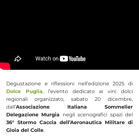
Degustazione e riflessioni nell’edizione 2025 di
Dolce Puglia
, l’evento dedicato ai vini dolci
regionali organizzato, sabato 20 dicembre,
dall’
Associazione Italiana Sommelier
Delegazione Murgia
negli scenografici spazi del
36° Stormo Caccia dell’Aeronautica Militare di
Gioia del Colle
.