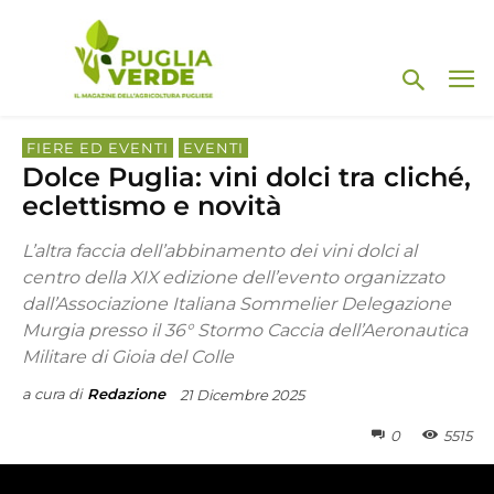
FIERE ED EVENTI
EVENTI
Dolce Puglia: vini dolci tra cliché,
eclettismo e novità
L’altra faccia dell’abbinamento dei vini dolci al
centro della XIX edizione dell’evento organizzato
dall’Associazione Italiana Sommelier Delegazione
Murgia presso il 36° Stormo Caccia dell’Aeronautica
Militare di Gioia del Colle
a cura di
Redazione
21 Dicembre 2025
0
5515