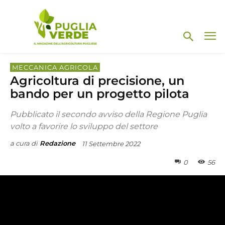
MECCANICA AGRICOLA
Agricoltura di precisione, un
bando per un progetto pilota
Pubblicato il secondo avviso della Regione Puglia
volto a favorire lo sviluppo del settore
a cura di
Redazione
11 Settembre 2022
0
56