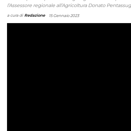
l’Assessore regionale all’Agricoltura Donato Pentassug
a cura di
Redazione
15 Gennaio 2023