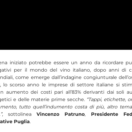
ena iniziato potrebbe essere un anno da ricordare pu
ativi per il mondo del vino italiano, dopo anni di cr
diali, come emerge dall’indagine congiunturale dell’o
y, lo scorso anno le imprese di settore italiane si st
un aumento dei costi pari all’83% derivanti dai soli 
getici e delle materie prime secche.
“Tappi, etichette, o
ento, tutto quell’indumento costa di più, altro tema
a.”,
sottolinea
Vincenzo Patruno
,
Presidente Feda
ative Puglia
.