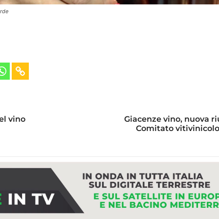
erde
el vino
Giacenze vino, nuova ri
Comitato vitivinicol