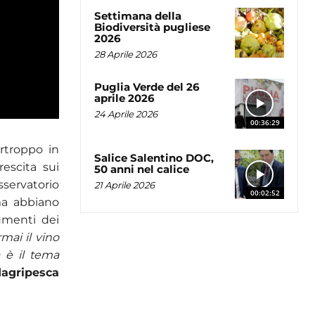
Settimana della
Biodiversità pugliese
2026
28 Aprile 2026
Puglia Verde del 26
aprile 2026
24 Aprile 2026
00:36:29
rtroppo in
Salice Salentino DOC,
escita sui
50 anni nel calice
sservatorio
21 Aprile 2026
00:02:52
ima abbiano
aumenti dei
rmai il vino
 è il tema
gripesca