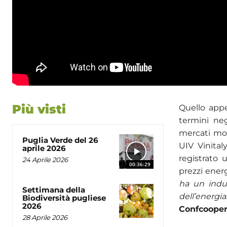
Più visti
Quello app
termini neg
mercati mon
Puglia Verde del 26
UIV Vinital
aprile 2026
registrato 
24 Aprile 2026
00:36:29
prezzi ener
ha un indum
Settimana della
dell’energi
Biodiversità pugliese
2026
Confcooper
28 Aprile 2026