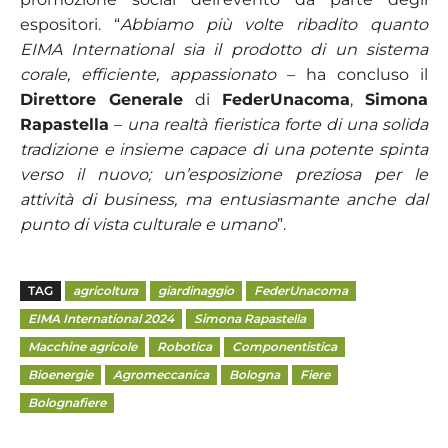
espositori.
“
Abbiamo più volte ribadito quanto
EIMA International sia il prodotto di un sistema
corale, efficiente, appassionato
– ha concluso il
Direttore Generale
di
FederUnacoma
,
Simona
Rapastella
–
una realtà fieristica forte di una solida
tradizione e insieme capace di una potente spinta
verso il nuovo; un’esposizione preziosa per le
attività di business, ma entusiasmante anche dal
punto di vista culturale e umano
”.
TAG
agricoltura
giardinaggio
FederUnacoma
EIMA International 2024
Simona Rapastella
Macchine agricole
Robotica
Componentistica
Bioenergie
Agromeccanica
Bologna
Fiere
Bolognafiere