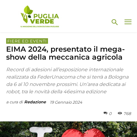
FIERE ED EVENTI
EIMA 2024, presentato il mega-
show della meccanica agricola
Record di adesioni all’esposizione internazionale
realizzata da FederUnacoma che si terrà a Bologna
da 6 al 10 novembre prossimi. Un’area dedicata ai
robot, tra le novità della 46esima edizione
a cura di
Redazione
19 Gennaio 2024
0
768