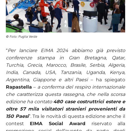
© Foto: Puglia Verde
“
Per lanciare EIMA 2024 abbiamo già previsto
conferenze stampa in Gran Bretagna, Qatar,
Turchia, Grecia, Marocco, Brasile, Serbia, Algeria,
India, Canada, USA, Tanzania, Uganda, Kenya,
Argentina, Giappone e altri Paesi
– ha spiegato
Rapastella
–
a conferma del respiro internazionale
che caratterizza questa rassegna, che nella scorsa
edizione ha contato
480 case costruttrici estere e
oltre 57 mila visitatori stranieri provenienti da
150 Paesi
”. Tra le novità di questa edizione anche il
contest
EIMA Social Award
riservato alla
promozione social dell’evento da parte degli