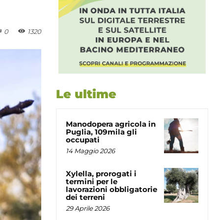
0
1320
Le ultime
Manodopera agricola in
Puglia, 109mila gli
occupati
14 Maggio 2026
Xylella, prorogati i
termini per le
lavorazioni obbligatorie
dei terreni
29 Aprile 2026