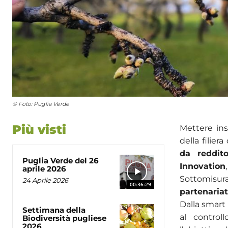
© Foto: Puglia Verde
Più visti
Mettere insi
della filiera
da reddit
Puglia Verde del 26
Innovation
aprile 2026
Sottomisura
24 Aprile 2026
00:36:29
partenaria
Dalla smart 
Settimana della
al control
Biodiversità pugliese
2026