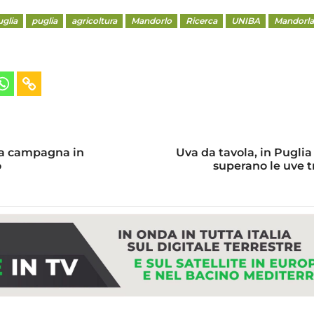
glia
puglia
agricoltura
Mandorlo
Ricerca
UNIBA
Mandorla
na campagna in
Uva da tavola, in Puglia
o
superano le uve t