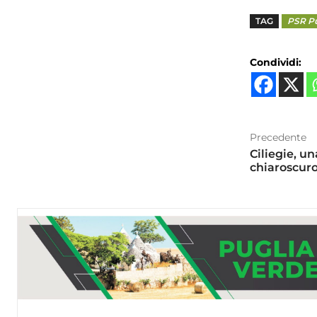
TAG
PSR Pu
Condividi:
Precedente
Ciliegie, u
chiaroscur