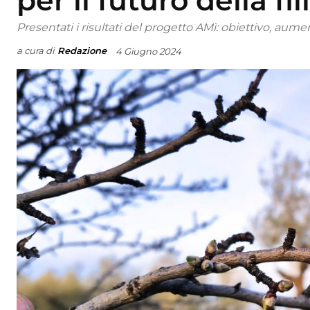
per il futuro della fi
Presentati i risultati del progetto AMì: obiettivo, aum
a cura di
Redazione
4 Giugno 2024