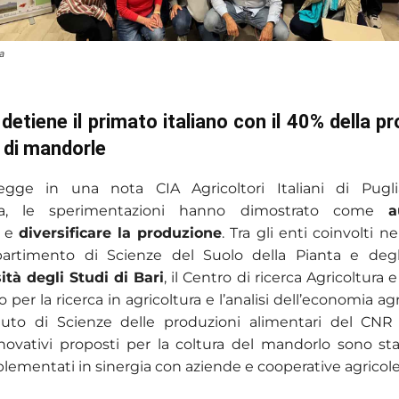
a
 detiene il primato italiano con il 40% della p
 di mandorle
gge in una nota CIA Agricoltori Italiani di Pugli
ativa, le sperimentazioni hanno dimostrato come
a
e
diversificare
la produzione
. Tra gli enti coinvolti n
ipartimento di Scienze del Suolo della Pianta e degl
ità degli Studi di Bari
, il Centro di ricerca Agricoltura
o per la ricerca in agricoltura e l’analisi dell’economia agr
tituto di Scienze delle produzioni alimentari del CNR 
novativi proposti per la coltura del mandorlo sono st
lementati in sinergia con aziende e cooperative agricole