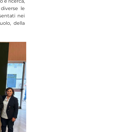
 e ricerca,
: diverse le
sentati nei
olo, della