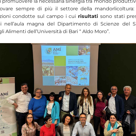
di promuovere la necessaria sinergia tra mondo produttivo
novare sempre di più il settore della
mandor
licoltura
zioni condotte sul campo i cui
risultati
sono stati pre
si nell’aula magna del Dipartimento di Scienze del Su
li Alimenti dell’Università di Bari “ Aldo Moro”.