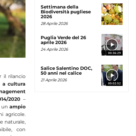
Settimana della
Biodiversità pugliese
2026
28 Aprile 2026
Puglia Verde del 26
aprile 2026
24 Aprile 2026
00:36:29
Salice Salentino DOC,
50 anni nel calice
il rilancio
21 Aprile 2026
a a cultura
00:02:52
nagement
014/2020
–
o un
ampio
i agricole.
e naturale,
ibile, con