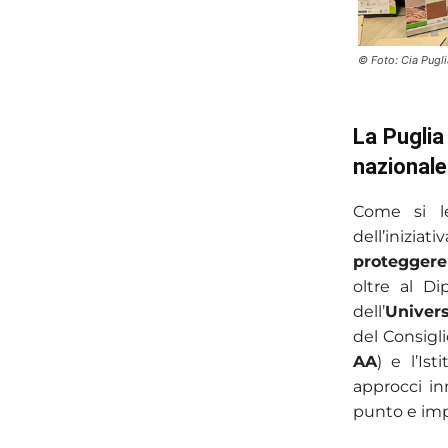
© Foto: Cia Pugli
La Puglia
nazionale
Come si le
dell’inizi
proteggere
oltre al D
dell’
Univers
del Consigli
AA
) e l’Is
approcci in
punto e imp