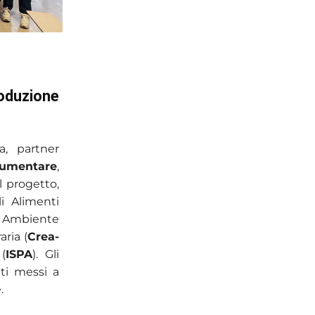
roduzione
a, partner
umentare
,
el progetto,
i Alimenti
 e Ambiente
aria (
Crea-
(
ISPA
). Gli
ati messi a
.