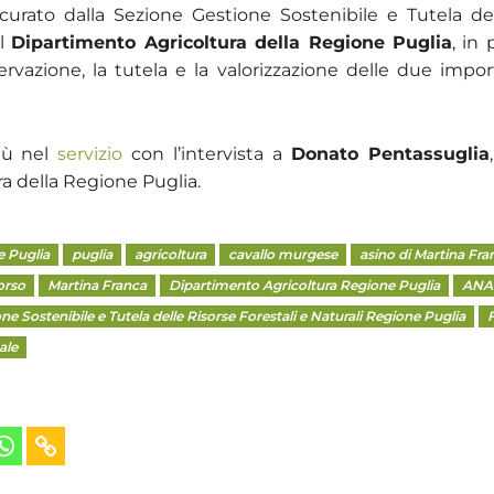
urato dalla Sezione Gestione Sostenibile e Tutela del
el
Dipartimento Agricoltura della Regione Puglia
, in
ervazione, la tutela e la valorizzazione delle due impor
più nel
servizio
con l’intervista a
Donato Pentassuglia
ura della Regione Puglia.
e Puglia
puglia
agricoltura
cavallo murgese
asino di Martina Fra
orso
Martina Franca
Dipartimento Agricoltura Regione Puglia
ANA
ne Sostenibile e Tutela delle Risorse Forestali e Naturali Regione Puglia
ale