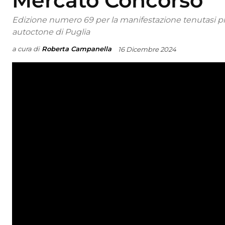
Mercato Concorso
Edizione numero 69 per la manifestazione tenutasi pre
autoctone di Puglia
a cura di
Roberta Campanella
16 Dicembre 2024