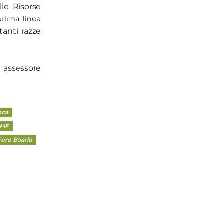
le Risorse
 prima linea
tanti razze
, assessore
nca
MF
Foro Boario