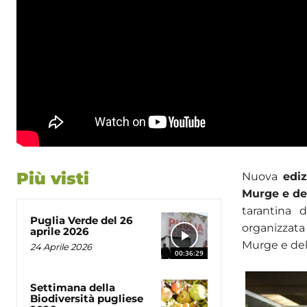
Più visti
Nuova
edi
Murge e del
tarantina 
Puglia Verde del 26
organizzata 
aprile 2026
Murge e dell
24 Aprile 2026
00:36:29
Settimana della
Biodiversità pugliese