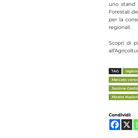
uno stand c
Forestali d
per la cons
regionali.
Scopri di 
all’Agricolt
TAG
region
Mercato conc
Sezione Gestio
Mostra Nazion
Condividi: