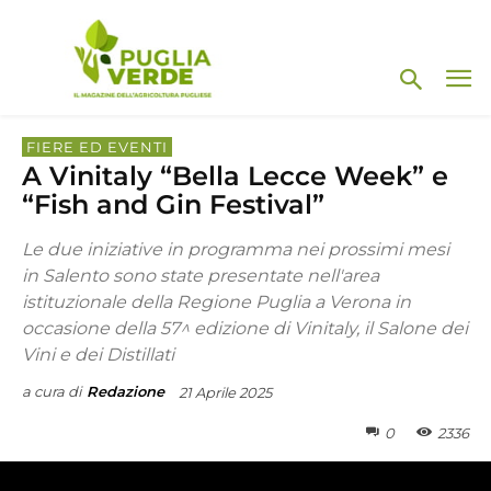
FIERE ED EVENTI
A Vinitaly “Bella Lecce Week” e
“Fish and Gin Festival”
Le due iniziative in programma nei prossimi mesi
in Salento sono state presentate nell'area
istituzionale della Regione Puglia a Verona in
occasione della 57^ edizione di Vinitaly, il Salone dei
Vini e dei Distillati
a cura di
Redazione
21 Aprile 2025
0
2336