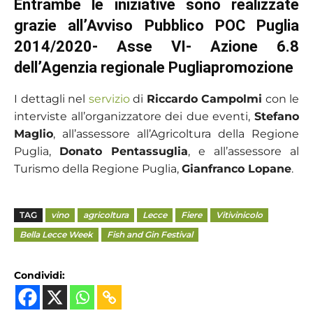
Entrambe le iniziative sono realizzate
grazie all’Avviso Pubblico POC Puglia
2014/2020- Asse VI- Azione 6.8
dell’Agenzia regionale Pugliapromozione
I dettagli nel
servizio
di
Riccardo Campolmi
con le
interviste all’organizzatore dei due eventi,
Stefano
Maglio
, all’assessore all’Agricoltura della Regione
Puglia,
Donato Pentassuglia
, e all’assessore al
Turismo della Regione Puglia,
Gianfranco Lopane
.
TAG
vino
agricoltura
Lecce
Fiere
Vitivinicolo
Bella Lecce Week
Fish and Gin Festival
Condividi: