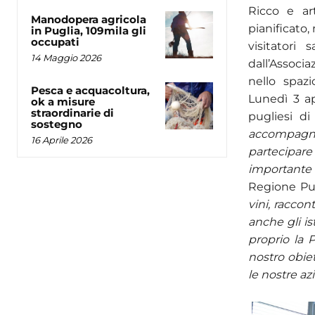
Ricco e ar
Manodopera agricola
pianificato,
in Puglia, 109mila gli
occupati
visitatori
14 Maggio 2026
dall’Associ
nello spaz
Pesca e acquacoltura,
Lunedì 3 apr
ok a misure
straordinarie di
pugliesi di
sostegno
accompagni
16 Aprile 2026
partecipar
importante
Regione Pu
vini, raccon
anche gli is
proprio la 
nostro obiet
le nostre azi