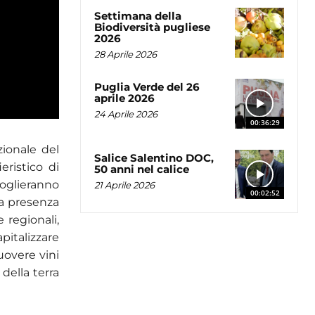
Settimana della
Biodiversità pugliese
2026
28 Aprile 2026
Puglia Verde del 26
aprile 2026
24 Aprile 2026
00:36:29
zionale del
Salice Salentino DOC,
eristico di
50 anni nel calice
oglieranno
21 Aprile 2026
00:02:52
la presenza
e regionali,
italizzare
uovere vini
 della terra