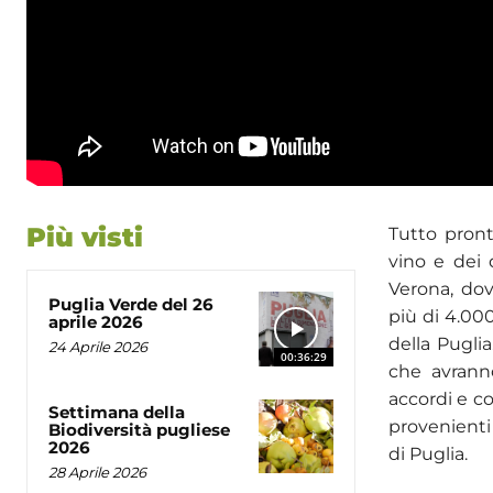
Più visti
Tutto pront
vino e dei d
Verona, dov
Puglia Verde del 26
più di 4.00
aprile 2026
della Puglia
24 Aprile 2026
00:36:29
che avranno
accordi e co
Settimana della
provenienti 
Biodiversità pugliese
2026
di Puglia.
28 Aprile 2026