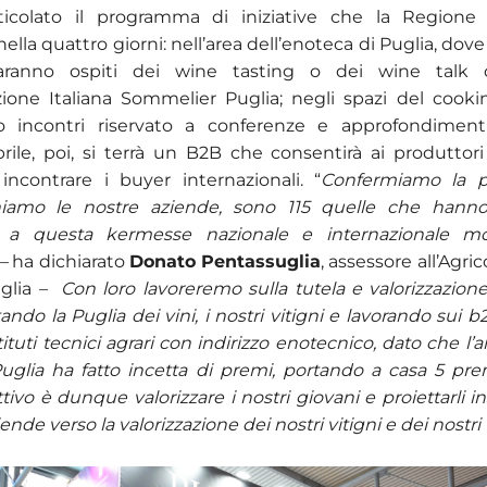
ticolato il programma di iniziative che la Regione
 nella quattro giorni: nell’area dell’enoteca di Puglia, dove
 saranno ospiti dei wine tasting o dei wine talk o
azione Italiana Sommelier Puglia; negli spazi del coo
io incontri riservato a conferenze e approfondimenti
ile, poi, si terrà un B2B che consentirà ai produttori v
 incontrare i buyer internazionali. “
Confermiamo la p
amo le nostre aziende, sono 115 quelle che hanno
e a questa kermesse nazionale e internazionale m
 –
ha dichiarato
Donato Pentassuglia
, assessore all’Agric
glia
– Con loro lavoreremo sulla tutela e valorizzazione
tando la Puglia dei vini, i nostri vitigni e lavorando sui 
tituti tecnici agrari con indirizzo enotecnico, dato che l’
Puglia ha fatto incetta di premi, portando a casa 5 pre
tivo è dunque valorizzare i nostri giovani e proiettarli 
ende verso la valorizzazione dei nostri vitigni e dei nostri v