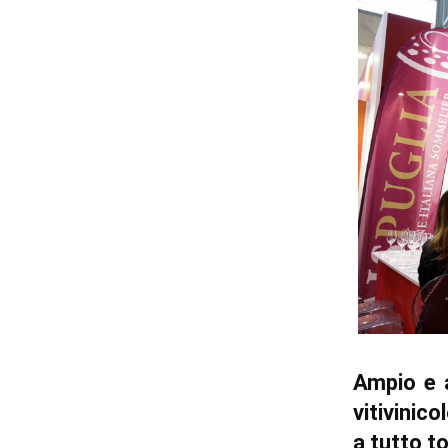
Ampio e 
vitivinic
a tutto t