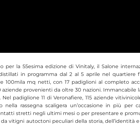
o per la 55esima edizione di Vinitaly, il Salone interna
istillati in programma dal 2 al 5 aprile nel quartiere fi
e 100mila mq netti, con 17 padiglioni al completo acc
0 aziende provenienti da oltre 30 nazioni. Immancabile 
. Nel padiglione 11 di Veronafiere, 115 aziende vitivinicol
 nella rassegna scaligera un’occasione in più per cap
ntatti stretti negli ultimi mesi o per presentare e prom
da vitigni autoctoni peculiari della storia, dell’identità e