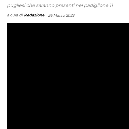
pugliesi che saranno presenti nel padiglione 11
a cura di
Redazione
26 Marzo 2023