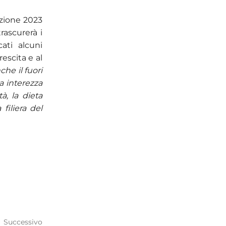
izione 2023
trascurerà i
ati alcuni
escita e al
che il fuori
ua interezza
à, la dieta
filiera del
Successivo