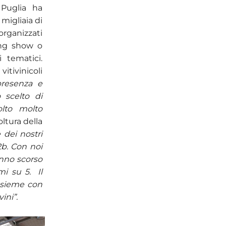
 Puglia ha
 migliaia di
rganizzati
king show o
 tematici.
itivinicoli
resenza e
 scelto di
olto molto
oltura della
 dei nostri
b2b. Con noi
anno scorso
mi su 5. Il
insieme con
ini”.