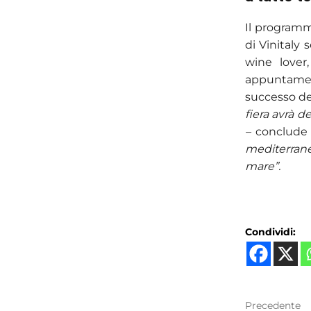
Il programm
di Vinitaly 
wine lover
appuntamenti
successo del
fiera avrà d
–
conclud
mediterranea
mare”.
Condividi:
Precedente