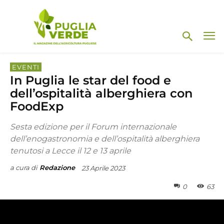
EVENTI
In Puglia le star del food e
dell’ospitalità alberghiera con
FoodExp
Sesta edizione per il Forum internazionale
dell’enogastronomia e dell’ospitalità alberghiera
tenutosi a Lecce il 12 e 13 aprile
a cura di
Redazione
23 Aprile 2023
0
63