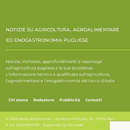
NOTIZIE SU AGRICOLTURA, AGROALIMENTARE
ED ENOGASTRONOMIA PUGLIESE
Notizie, inchieste, approfondimenti e reportage
sull'agricoltura pugliese e le sue eccellenze.
L'informazione tecnica e qualificata sull'agricoltura,
l'agroalimentare e l'enogastronomia del tacco d'italia
Chi siamo
Redazione
Pubblicità
Contatti
© 2026 Media Relations srl - Via Marco Partipilo, 32 - 70124 Bari -
P.Iva: 07649970725 - Supported by
Moviweb