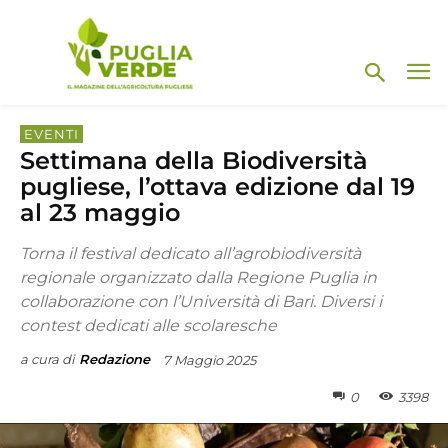
EVENTI
Settimana della Biodiversità
pugliese, l’ottava edizione dal 19
al 23 maggio
Torna il festival dedicato all’agrobiodiversità
regionale organizzato dalla Regione Puglia in
collaborazione con l’Università di Bari. Diversi i
contest dedicati alle scolaresche
a cura di
Redazione
7 Maggio 2025
0
3398