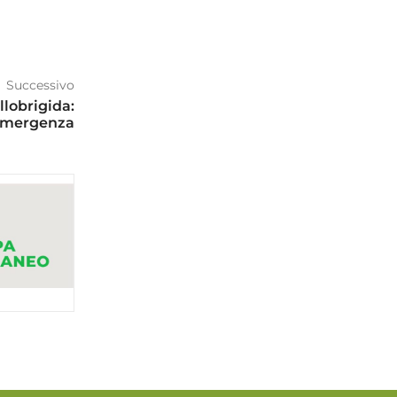
Successivo
lobrigida:
’emergenza