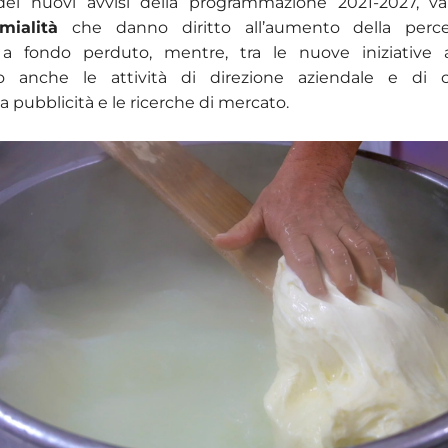
a dei nuovi avvisi della programmazione 2021-2027, v
mialità
che danno diritto all’aumento della perce
 a fondo perduto, mentre, tra le nuove iniziative ag
no anche le attività di direzione aziendale e di 
la pubblicità e le ricerche di mercato.