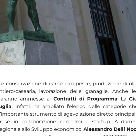
 e conservazione di carne e di pesce, produzione di olio
attiero-casearia, lavorazione delle granaglie. Anche l
 saranno ammesse ai
Contratti di Programma
. La
Gi
uglia
, infatti, ha ampliato l’elenco delle categorie 
l’importante strumento di agevolazione diretto principa
rese in collaborazione con Pmi e startup. A darne
 regionale allo Sviluppo economico,
Alessandro Delli Noc