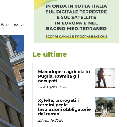
0
67
Le ultime
Manodopera agricola in
Puglia, 109mila gli
occupati
14 Maggio 2026
Xylella, prorogati i
termini per le
lavorazioni obbligatorie
dei terreni
29 Aprile 2026