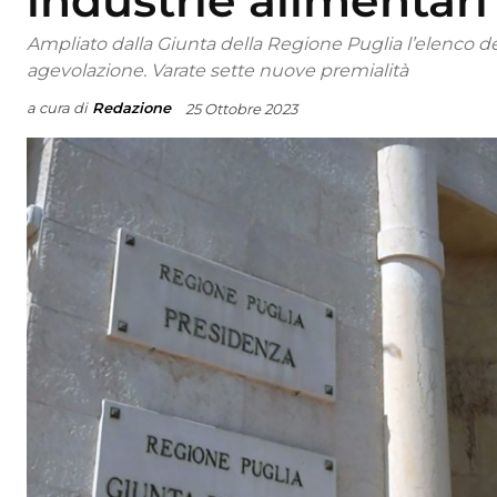
industrie alimentari
Ampliato dalla Giunta della Regione Puglia l’elenco d
agevolazione. Varate sette nuove premialità
a cura di
Redazione
25 Ottobre 2023