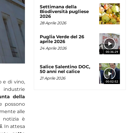
Settimana della
Biodiversità pugliese
2026
28 Aprile 2026
Puglia Verde del 26
aprile 2026
24 Aprile 2026
00:36:29
Salice Salentino DOC,
50 anni nel calice
21 Aprile 2026
 e di vino,
00:02:52
e industrie
unta della
che possono
lmente alle
 notizia è
i
. In attesa