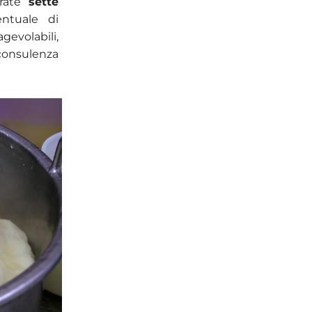
arate
sette
ntuale di
evolabili,
consulenza