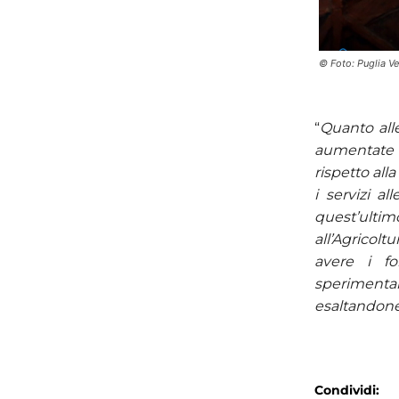
© Foto: Puglia V
“
Quanto all
aumentate l
rispetto all
i servizi al
quest’ulti
all’Agricolt
avere i fo
speriment
esaltandone 
Condividi: