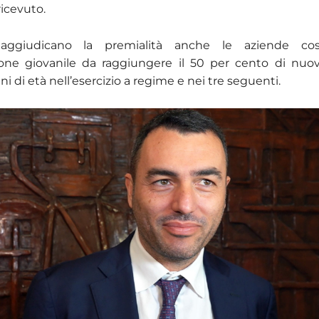
ricevuto.
 aggiudicano la premialità anche le aziende cos
ione giovanile da raggiungere il 50 per cento di nuov
nni di età nell’esercizio a regime e nei tre seguenti.