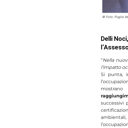
© Foto: Puglia V
Delli Noci
l’Assesso
“
Nella nuov
l’impatto o
Si punta, 
l’occupazio
mostrano 
raggiungim
successivi
certificazi
ambientali
l’occupazi