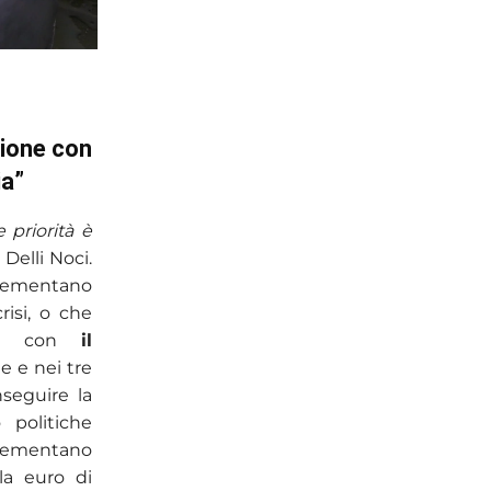
zione con
ia”
priorità è
 Delli Noci.
crementano
isi, o che
ile, con
il
e e nei tre
seguire la
 politiche
crementano
la euro di