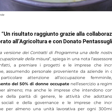
erde
, “Un risultato raggiunto grazie alla collabora
rato all’Agricoltura e con Donato Pentassugl
a versione dei
Contratti
di Programma una delle nostre 
ccupazionale della misura
”, spiega in una nota l’assessore
infatti, a premiare i progetti e le imprese che in
ne, assumendo personale proveniente da aziende in cr
particolare attenzione all’occupazione femmin
ento del 50% di donne occupate
nell’esercizio a regim
 per almeno; ma anche le imprese che intendono con
one della parità di genere, le attività che adottano
, sociali e della governance e le imprese che in
one per almeno una unità lavorativa per ogni 300mi